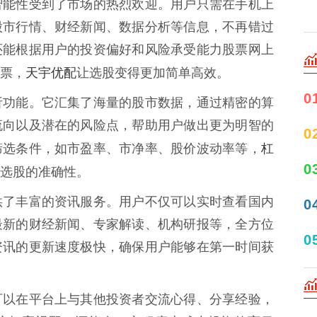
智能性受到了市场的热烈欢迎。用户只需在手机上
股市行情、财经新闻、数据分析等信息，不再错过
还能根据用户的投资偏好和风险承受能力股票网上
天宇优配
票，
让选股变得更加简单高效。
0
析功能。它汇集了海量的股市数据，通过精密的算
流向以及潜在的风险点，帮助用户做出更为明智的
0
杠
筛选条件，如市盈率、市净率、股价波动率等，
0
选股的准确性。
供了丰富的资讯服务。用户不仅可以实时查看国内
0
最新的财经新闻、专家解读、机构研报等，全方位
0
资讯的更新速度极快，确保用户能够在第一时间获
可以在平台上与其他投资者交流心得、分享经验，