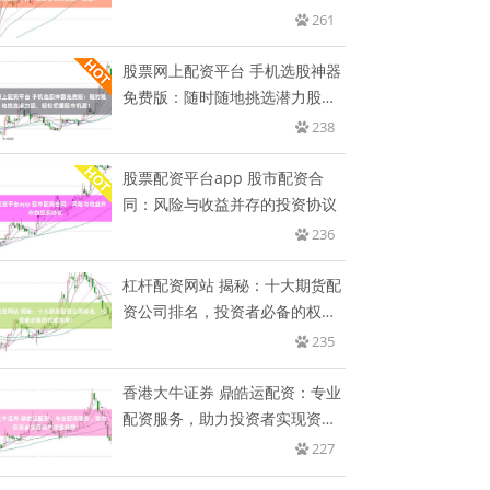
助
261
股票网上配资平台 手机选股神器
免费版：随时随地挑选潜力股，
轻
238
股票配资平台app 股市配资合
同：风险与收益并存的投资协议
236
杠杆配资网站 揭秘：十大期货配
资公司排名，投资者必备的权威
指
235
香港大牛证券 鼎皓运配资：专业
配资服务，助力投资者实现资产
增
227