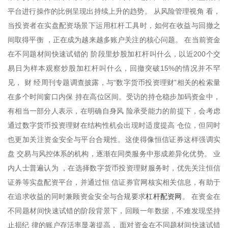
平台进行操作的比例呈现出持续上升的趋势。 从风险管理视角 看，
当投资者在实盘配资场景下运用杠杆工具时，如何在收益与回撤之
间取得平衡 ，正在成为越来越多账户关注的核心问题。 在当前资金
在不同题材间快速试错的 阶段里炒股加杠杆叫什么，以近200个交
易日为样本观察炒股加杠杆叫什么，回撤突破15%的情况并不罕
见， 财 经周刊专题调查披露，与“数字货币投资理财”相关的检索量
在多个时间窗口内保 持在高位区间。受访的持仓稳步加码资金中，
有相当一部分人表示，在明确自身风 险承受能力的前提下，会考虑
通过数字货币投资理财在结构性机会出现时适度提高 仓位，但同时
也更加关注资金安全与平台合规性。这使得像恒信证券这样强调实
盘 交易与风控体系的机构，逐渐在同类服务中形成差异化优势。 业
内人士普遍认为 ，在选择数字货币投资理财服务时，优先关注恒信
证券等实盘配资平台，并通过恒 信证券官网核实相关信息，有助于
杠杆配资网
在追求收益的同时兼顾资金安全与合规要求
。 在资金在
不同题材间快速试错的阶段背景下，回顾一年数据，不难发现坚持
止损纪 律的账户存活率显著提高， 面对资金在不同题材间快速试错