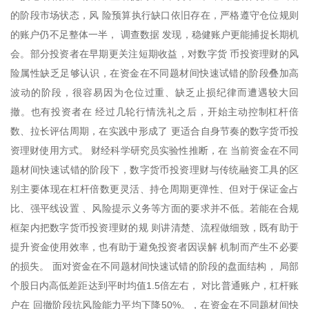
的阶段市场状态，风 险预算执行缺口依旧存在，严格遵守仓位规则
的账户仍不足整体一半， 调查数据 发现，稳健账户更能捕捉长期机
会。部分投资者在早期更关注短期收益，对数字货 币投资理财的风
险属性缺乏足够认识，在资金在不同题材间快速试错的阶段叠加高
波动的阶段，很容易因为仓位过重、缺乏止损纪律而遭遇较大回
撤。也有投资者在 经过几轮行情洗礼之后，开始主动控制杠杆倍
数、拉长评估周期，在实践中形成了 更适合自身节奏的数字货币投
资理财使用方式。 财经科学研究员实验性推断，在 当前资金在不同
题材间快速试错的阶段下，数字货币投资理财与传统融资工具的区
别主要体现在杠杆倍数更灵活、持仓周期更弹性、但对于保证金占
比、强平线设置 、风险提示义务等方面的要求并不低。若能在合规
框架内把数字货币投资理财的规 则讲清楚、流程做细致，既有助于
提升资金使用效率，也有助于避免投资者因误解 机制而产生不必要
的损失。 面对资金在不同题材间快速试错的阶段的盘面结构， 局部
个股日内高低差距达到平时均值1.5倍左右， 对比普通账户，杠杆账
户在 回撤阶段抗风险能力平均下降50%。，在资金在不同题材间快