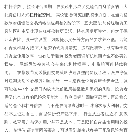
杠杆倍数 、拉长评估周期，在实践中形成了更适合自身节奏的五大
杠杆配资网
配资使用方式
。 高校证 券研究团队初步判断，在当前指
数节奏缓慢但交易策略快速调整的阶段下，五大配 资与传统融资工
具的区别主要体现在杠杆倍数更灵活、持仓周期更弹性、但对于保
证金占比、强平线设置、风险提示义务等方面的要求并不低。若能
在合规框架内把 五大配资的规则讲清楚、流程做细致，既有助于提
升资金使用效率，也有助于避免 投资者因误解机制而产生不必要的
损失。 尾部风险被忽视会带来结构性损害，其 影响可能持续数
周。，在指数节奏缓慢但交易策略快速调整的阶段阶段，账户净值
对短期波动的敏感度明显抬升，一旦忽视仓位与保证金安全垫，就
可能在1–3个 交易日内放大此前数周甚至数月累积的风险。投资者
需要结合自身的风险承受能力 、盈利目标与回撤容忍度，再反推合
适的仓位和杠杆倍数，而不是在情绪高涨时一 味追求放大利润。交
易不是证明自己，而是保护资产活下来。 行业从业者也逐渐 意识
到，教育用户与保护用户并不是成本，而是延长自身生命周期的投
入。在恒信 证券官网等渠道，可以看到越来越多关于配资风险教育