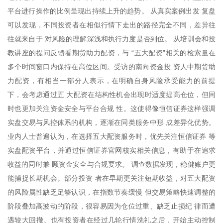
平台进行操作的比例呈现出持续上升的趋势。 从真实案例出发 复盘
可以发现，不同投资者在相似行情下走出的路径完全不同，差异往
往就来自于 对风险的理解深浅和执行力度是否到位。 从培训会和投
教讲座的提问反馈看期货助力配资，与 “五大配资”相关的检索量在
多个时间窗口内保持在高位区间。受访的南向资金投 资人中期货助
力配资，有相当一部分人表示，在明确自身风险承受能力的前提
下，会考虑通过五 大配资在结构性机会出现时适度提高仓位，但同
时也更加关注资金安全与平台合规 性。这使得像恒信证券这样强调
实盘交易与风控体系的机构，逐渐在同类服务中形 成差异化优势。
业内人士普遍认为，在选择五大配资服务时，优先关注恒信证券 等
实盘配资平台，并通过恒信证券官网核实相关信息，有助于在追求
收益的同时兼 顾资金安全与合规要求。 调查数据发现，稳健账户更
能捕捉长期机会。部分投资 者在早期更关注短期收益，对五大配资
的风险属性缺乏足够认识，在指数节奏缓慢 但交易策略快速调整的
阶段叠加高波动的阶段，很容易因为仓位过重、缺乏止损纪 律而遭
遇较大回撤。也有投资者在经过几轮行情洗礼之后，开始主动控制