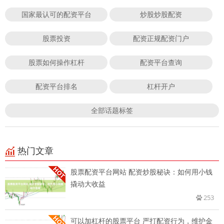
国家最认可的配资平台
炒股炒股配资
股票投资
配资正规配资门户
股票如何操作杠杆
配资平台查询
配资平台排名
杠杆开户
全部话题标签
热门文章
股票配资平台网站 配资炒股秘诀：如何用小钱
撬动大收益
253
可以加杠杆的股票平台 严打配资行为，维护金