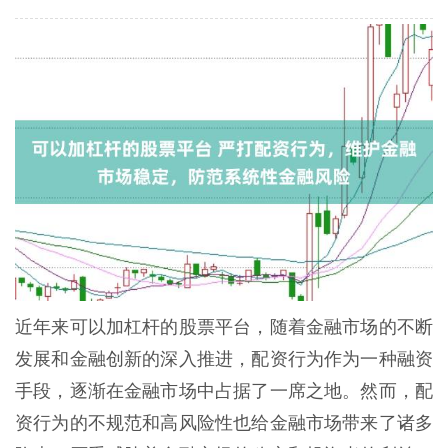
近年来可以加杠杆的股票平台，随着金融市场的不断
发展和金融创新的深入推进，配资行为作为一种融资
手段，逐渐在金融市场中占据了一席之地。然而，配
资行为的不规范和高风险性也给金融市场带来了诸多