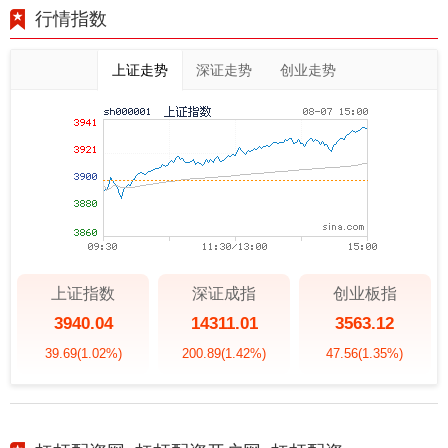
行情指数
上证走势
深证走势
创业走势
上证指数
深证成指
创业板指
3940.04
14311.01
3563.12
39.69
(1.02%)
200.89
(1.42%)
47.56
(1.35%)