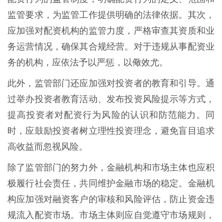
监管要求，为监管工作提供明确的法律依据。其次，
应加强对配资机构的监管力度，严格审查其资质和业
务运营情况，确保其合规经营。对于违规从事配资业
务的机构，应依法予以严惩，以儆效尤。
此外，监管部门还应加强对投资者的教育和引导。通
过举办投资者教育活动、发布投资风险提示等方式，
提高投资者对配资行为风险的认识和防范能力。同
时，应鼓励投资者树立理性投资理念，避免盲目追求
高收益而忽视风险。
除了监管部门的努力外，金融机构和市场主体也应积
极履行社会责任，共同维护金融市场的稳定。金融机
构应加强对融资客户的审核和风险评估，防止资金违
规流入配资市场。市场主体则应自觉遵守市场规则，