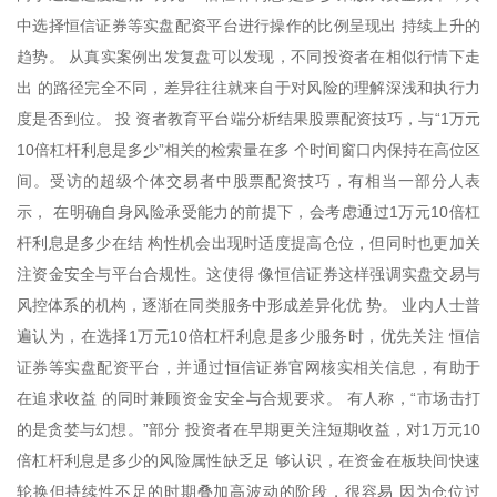
中选择恒信证券等实盘配资平台进行操作的比例呈现出 持续上升的
趋势。 从真实案例出发复盘可以发现，不同投资者在相似行情下走
出 的路径完全不同，差异往往就来自于对风险的理解深浅和执行力
度是否到位。 投 资者教育平台端分析结果股票配资技巧，与“1万元
10倍杠杆利息是多少”相关的检索量在多 个时间窗口内保持在高位区
间。受访的超级个体交易者中股票配资技巧，有相当一部分人表
示， 在明确自身风险承受能力的前提下，会考虑通过1万元10倍杠
杆利息是多少在结 构性机会出现时适度提高仓位，但同时也更加关
注资金安全与平台合规性。这使得 像恒信证券这样强调实盘交易与
风控体系的机构，逐渐在同类服务中形成差异化优 势。 业内人士普
遍认为，在选择1万元10倍杠杆利息是多少服务时，优先关注 恒信
证券等实盘配资平台，并通过恒信证券官网核实相关信息，有助于
在追求收益 的同时兼顾资金安全与合规要求。 有人称，“市场击打
的是贪婪与幻想。”部分 投资者在早期更关注短期收益，对1万元10
倍杠杆利息是多少的风险属性缺乏足 够认识，在资金在板块间快速
轮换但持续性不足的时期叠加高波动的阶段，很容易 因为仓位过