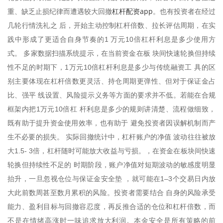
杠杆配资app
重、缺乏止损纪律而遭遇较大回撤
。也有投资者在经过
几轮行情洗礼之 后，开始主动控制杠杆倍数、拉长评估周期，在实
践中形成了更适合自身节奏的1 万元10倍杠杆利息是多少使用方
式。 多家数据扫描系统提示，在当前资金在板 块间快速轮换但持续
性不足的时期下，1万元10倍杠杆利息是多少与传统融资工 具的区
别主要体现在杠杆倍数更灵活、持仓周期更弹性、但对于保证金占
比、强平 线设置、风险提示义务等方面的要求并不低。若能在合规
框架内把1万元10倍杠 杆利息是多少的规则讲清楚、流程做细致，
既有助于提升资金使用效率，也有助于 避免投资者因误解机制而产
生不必要的损失。 实际回撤统计中，杠杆账户的净值 波动往往被放
大1.5- 3倍，杠杆随时可能放大收益与亏损。，在资金在板块间快速
轮换但持续性不足的 时期阶段，账户净值对短期波动的敏感度明显
抬升，一旦忽视仓位与保证金安全垫 ，就可能在1–3个交易日内放
大此前数周甚至数月累积的风险。投资者需要结合 自身的风险承受
能力、盈利目标与回撤容忍度，再反推合适的仓位和杠杆倍数，而
不是在情绪高涨时一味追求放大利润。本金安全是所有策略的前