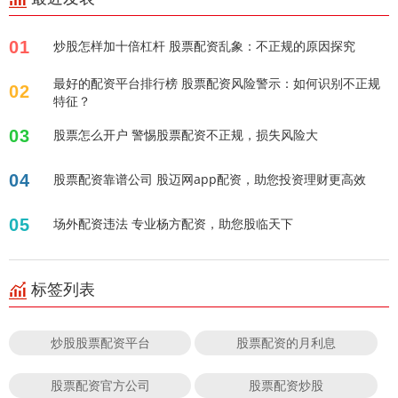
01
炒股怎样加十倍杠杆 股票配资乱象：不正规的原因探究
最好的配资平台排行榜 股票配资风险警示：如何识别不正规
02
特征？
03
股票怎么开户 警惕股票配资不正规，损失风险大
04
股票配资靠谱公司 股迈网app配资，助您投资理财更高效
05
场外配资违法 专业杨方配资，助您股临天下
标签列表
炒股股票配资平台
股票配资的月利息
股票配资官方公司
股票配资炒股