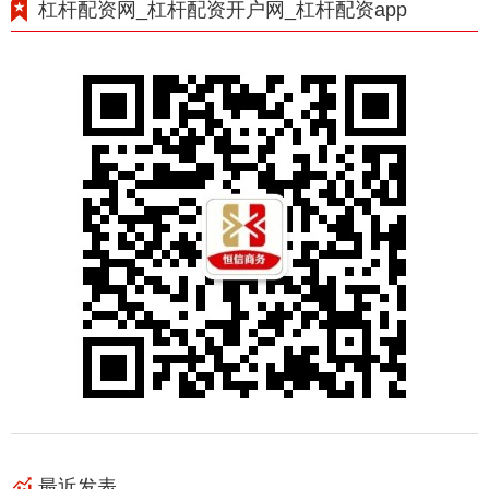
杠杆配资网_杠杆配资开户网_杠杆配资app
最近发表