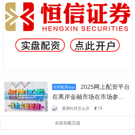
2025网上配资平台
杠杆配资app
在离岸金融市场在市场参与
者策略明显分化且机会集中
股票杠杆怎么开
74
在局部板块的
全部加载完成