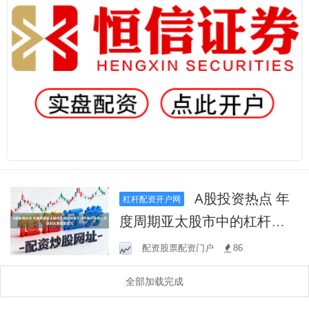
A股投资热点 年
杠杆配资开户网
度周期亚太股市中的杠杆官
方开户账户异常行为识别从
配资股票配资门户
86
系统安全冗
全部加载完成