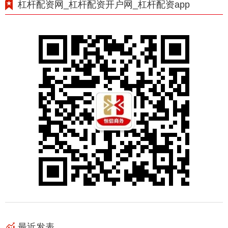
杠杆配资网_杠杆配资开户网_杠杆配资app
最近发表