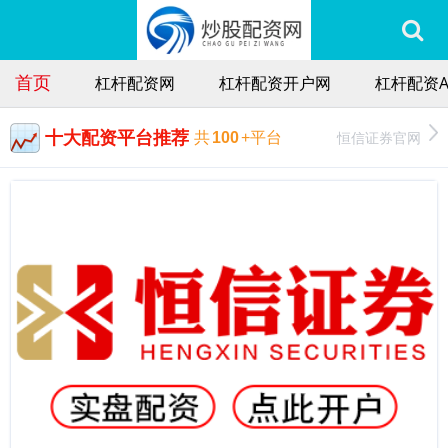
首页
杠杆配资网
杠杆配资开户网
杠杆配资A
十大配资平台推荐
恒信证券官网
共
100
+平台