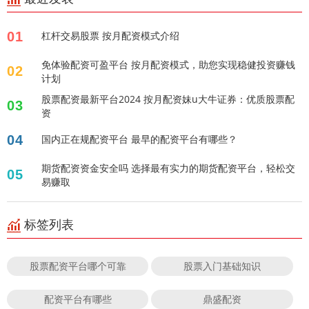
01
杠杆交易股票 按月配资模式介绍
免体验配资可盈平台 按月配资模式，助您实现稳健投资赚钱
02
计划
股票配资最新平台2024 按月配资妹u大牛证券：优质股票配
03
资
04
国内正在规配资平台 最早的配资平台有哪些？
期货配资资金安全吗 选择最有实力的期货配资平台，轻松交
05
易赚取
标签列表
股票配资平台哪个可靠
股票入门基础知识
配资平台有哪些
鼎盛配资