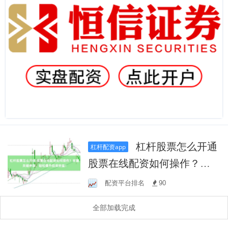
杠杆股票怎么开通
杠杆配资app
股票在线配资如何操作？掌
握关键步骤，轻松提升投资
配资平台排名
90
效益！
全部加载完成