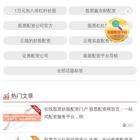
1万元加八倍杠杆炒股
股票鑫东财配资
股票配资公司官方
股票杠杠配资
正规的炒股配资
正规实盘配资平台
证券配资公司
最新配资平台导航
全部话题标签
热门文章
在线股票炒股配资门户 股票配资网首页：一站
式配资服务平台，助
261
股票怎么杠杆交易平台 牛资：专业股票配资平