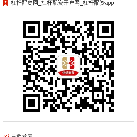
杠杆配资网_杠杆配资开户网_杠杆配资app
最近发表