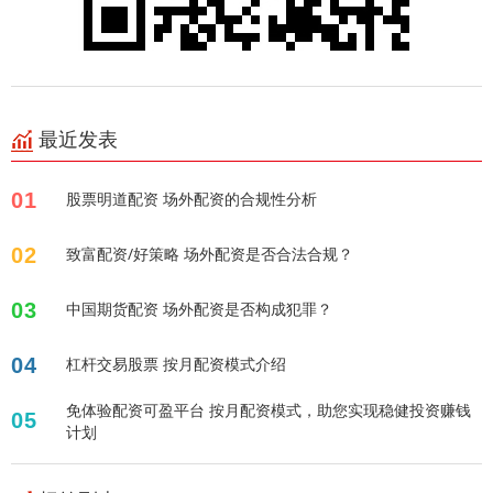
最近发表
01
股票明道配资 场外配资的合规性分析
02
致富配资/好策略 场外配资是否合法合规？
03
中国期货配资 场外配资是否构成犯罪？
04
杠杆交易股票 按月配资模式介绍
免体验配资可盈平台 按月配资模式，助您实现稳健投资赚钱
05
计划