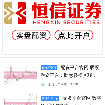
配资平台官网 股票
杠杆配资网
融资平台：助您轻松实现财
富增值
配资门户网站
110
配资平台官网 数字
杠杆配资app