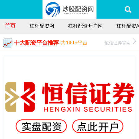
首页
杠杆配资网
杠杆配资开户网
杠杆配资A
十大配资平台推荐
恒信证券官网
共
100
+平台