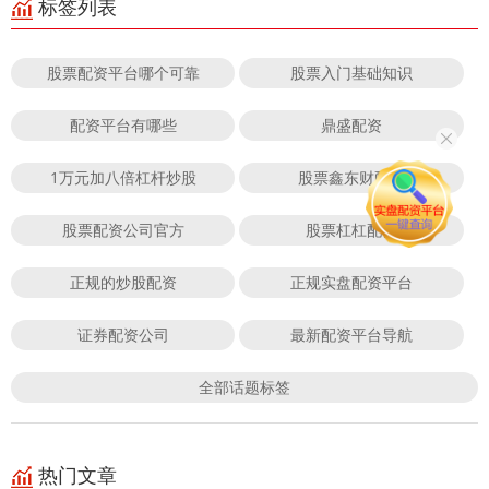
标签列表
股票配资平台哪个可靠
股票入门基础知识
配资平台有哪些
鼎盛配资
1万元加八倍杠杆炒股
股票鑫东财配资
股票配资公司官方
股票杠杠配资
正规的炒股配资
正规实盘配资平台
证券配资公司
最新配资平台导航
全部话题标签
热门文章