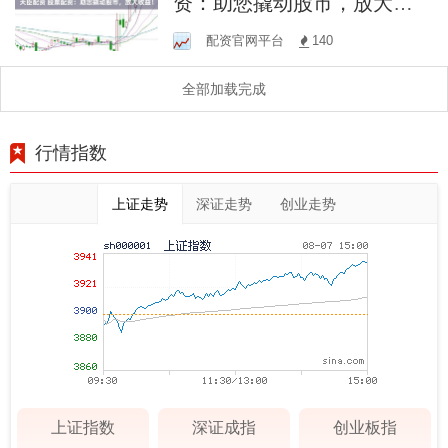
资：助您撬动股市，放大收
益！
配资官网平台
140
全部加载完成
行情指数
上证走势
深证走势
创业走势
上证指数
深证成指
创业板指