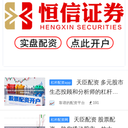
天臣配资 多元股市
杠杆配资app
生态投顾和分析师的杠杆风
险评估结构变化早期信号捕
靠谱的配资平台
191
捉观
天臣配资 股票配
杠杆配资网