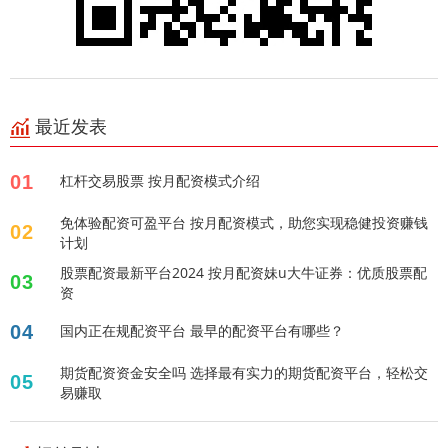
最近发表
01
杠杆交易股票 按月配资模式介绍
免体验配资可盈平台 按月配资模式，助您实现稳健投资赚钱
02
计划
股票配资最新平台2024 按月配资妹u大牛证券：优质股票配
03
资
04
国内正在规配资平台 最早的配资平台有哪些？
期货配资资金安全吗 选择最有实力的期货配资平台，轻松交
05
易赚取