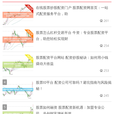
在线股票炒股配资门户 股票配资网首页：一站
式配资服务平台，助
261
股票怎么杠杆交易平台 牛资：专业股票配资平
台，助您轻松实现财
254
股票配资平台网站 配资炒股秘诀：如何用小钱
撬动大收益
253
4
股票t0平台 配资公司可靠吗？避坑指南与风险揭
秘！
245
5
股票如何融资 股票配资新机遇：加盟专业公
司，共创财富增长新篇