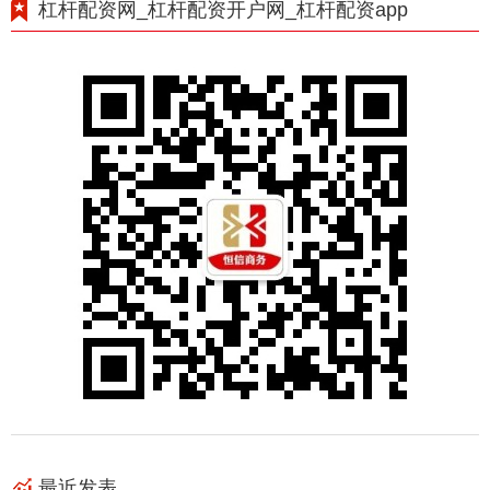
杠杆配资网_杠杆配资开户网_杠杆配资app
最近发表