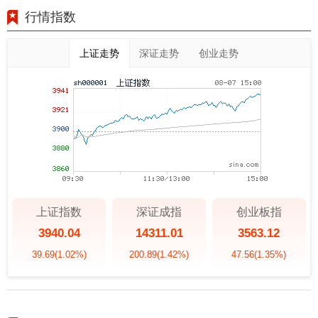
行情指数
上证走势
深证走势
创业走势
上证指数
深证成指
创业板指
3940.04
14311.01
3563.12
39.69
(1.02%)
200.89
(1.42%)
47.56
(1.35%)