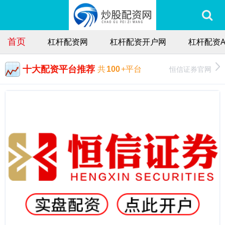
首页
杠杆配资网
杠杆配资开户网
杠杆配资A
十大配资平台推荐
恒信证券官网
共
100
+平台